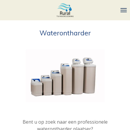
Ga
direct
naar
de
Waterontharder
hoofdinhoud
Bent u op zoek naar een professionele
waterontharder plaatser?