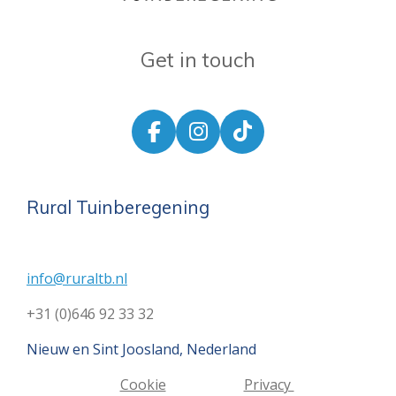
Get in touch
F
I
T
a
n
i
c
s
k
e
t
T
Rural Tuinberegening
b
a
o
o
g
k
o
r
info@ruraltb.nl
k
a
m
+31 (0)646 92 33 32
Nieuw en Sint Joosland, Nederland
Cookie
Privacy